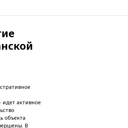
тие
анской
истративное
- идет активное
ьство
ь объекта
авершены. В