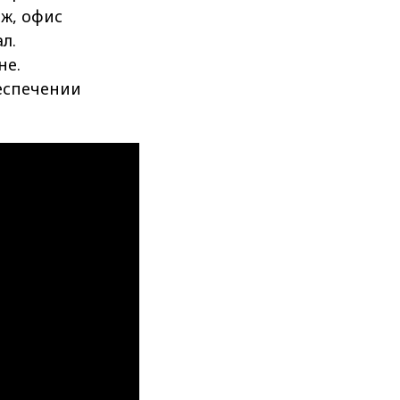
ж, офис
л.
не.
беспечении